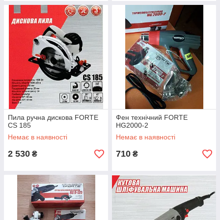
Пила ручна дискова FORTE
Фен технічний FORTE
CS 185
HG2000-2
Немає в наявності
Немає в наявності
2 530
710
₴
₴