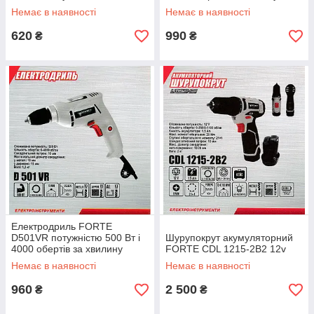
Передня частина корпусу з
Немає в наявності
Немає в наявності
металу
620
990
₴
₴
Електродриль FORTE
D501VR потужністю 500 Вт і
Шурупокрут акумуляторний
4000 обертів за хвилину
FORTE CDL 1215-2B2 12v
Немає в наявності
Немає в наявності
960
2 500
₴
₴