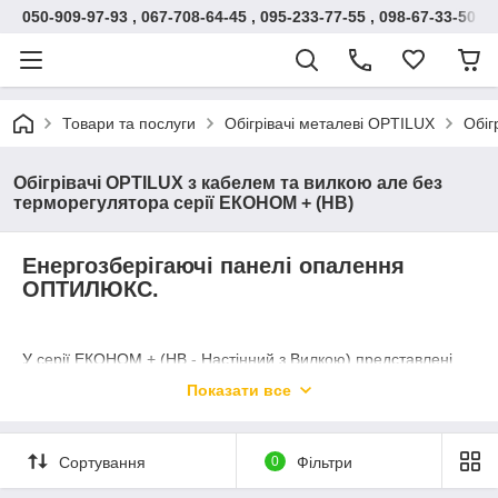
050-909-97-93 , 067-708-64-45 , 095-233-77-55 , 098-67-33-500
Товари та послуги
Обігрівачі металеві OPTILUX
Обіг
Обігрівачі OPTILUX з кабелем та вилкою але без
терморегулятора серії ЕКОНОМ + (НВ)
Енергозберігаючі панелі опалення
ОПТИЛЮКС.
У серії ЕКОНОМ + (НВ - Настінний з Вилкою) представлені
металокерамічні економічні панелі обігріву, комплектуються
Показати все
кабелем та вилкою, але не мають вбудованого
терморегулятора.
Такі панелі призначені для монтажу електроопалення з
Сортування
0
Фільтри
підключенням через терморегулятор, який регулює
температуру приміщення і, при досягненні заданої