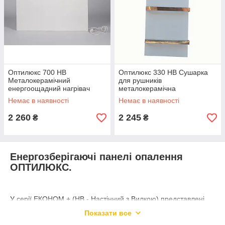
Оптилюкс 700 НВ
Оптилюкс 330 НВ Сушарка
Металокерамічний
для рушників
енергоощадний нагрівач
металокерамічна
енергоощадна
Немає в наявності
Немає в наявності
2 260
2 245
₴
₴
Енергозберігаючі панелі опалення
ОПТИЛЮКС.
У серії ЕКОНОМ + (НВ - Настінний з Вилкою) представлені
металокерамічні економічні панелі обігріву, комплектуються
Показати все
кабелем та вилкою, але не мають вбудованого