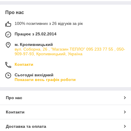
терморегулятора.
Такі панелі призначені для монтажу електроопалення з
Про нас
підключенням через терморегулятор, який регулює
температуру приміщення і, при досягненні заданої
100% позитивних з 26 відгуків за рік
температури, відключає панель обігріву від електромережі.
Таким чином, виключається перевитрата електроенергії.
Працює з 25.02.2014
(Користувачі самостійно виставляють, при якій температурі
приміщення, терморегулятор відключить панель).
м. Кропивницький
вул. Соборна, 26 , "Магазин ТЕПЛО" 095 233 77 55 , 050-
Також їх можна використовувати з РОЗЕТКОВИМ
909-97-93, Кропивницький, Україна
терморегулятором в якості додаткового або основного
опалення.
Контакти
Сьогодні вихідний
Показати весь графік роботи
Про нас
Контакти
Доставка та оплата