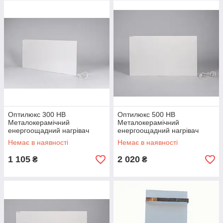
температури, відключає панель обігріву від електромережі.
Таким чином, виключається перевитрата електроенергії.
(Користувачі самостійно виставляють, при якій температурі
приміщення, терморегулятор відключить панель).
Також їх можна використовувати з РОЗЕТКОВИМ
терморегулятором в якості додаткового або основного
опалення.
Оптилюкс 300 НВ
Оптилюкс 500 НВ
Металокерамічний
Металокерамічний
енергоощадний нагрівач
енергоощадний нагрівач
Немає в наявності
Немає в наявності
1 105
2 020
₴
₴