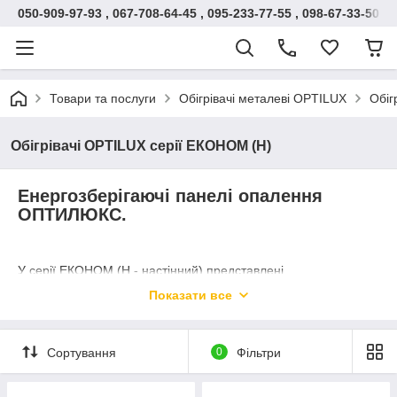
050-909-97-93 , 067-708-64-45 , 095-233-77-55 , 098-67-33-500
Товари та послуги
Обігрівачі металеві OPTILUX
Обіг
Обігрівачі OPTILUX серії ЕКОНОМ (Н)
Енергозберігаючі панелі опалення
ОПТИЛЮКС.
У серії ЕКОНОМ (Н - настінний) представлені
металокерамічні економічні панелі обігріву, які не
Показати все
комплектуються виделкою, терморегулятором і проводом.
Такі панелі призначені для монтажу електроопалення з
підключенням через терморегулятор, який регулює
Сортування
0
Фільтри
температуру приміщення і, при досягненні заданої
температури, відключає панель обігріву від електромережі.
Таким чином, виключається перевитрата електроенергії.