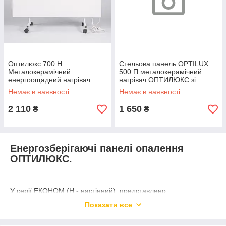
Оптилюкс 700 Н
Стельова панель OPTILUX
Металокерамічний
500 П металокерамічний
енергоощадний нагрівач
нагрівач ОПТИЛЮКС зі
спецкріпленням до стелі
Немає в наявності
Немає в наявності
2 110
1 650
₴
₴
Енергозберігаючі панелі опалення
ОПТИЛЮКС.
У серії ЕКОНОМ (Н - настінний) представлено
металокерамічні економічні панелі обігріву, які не
Показати все
комплектуються виделкою, терморегулятором і проводом.
Такі панелі призначені для монтажу електроопалення з