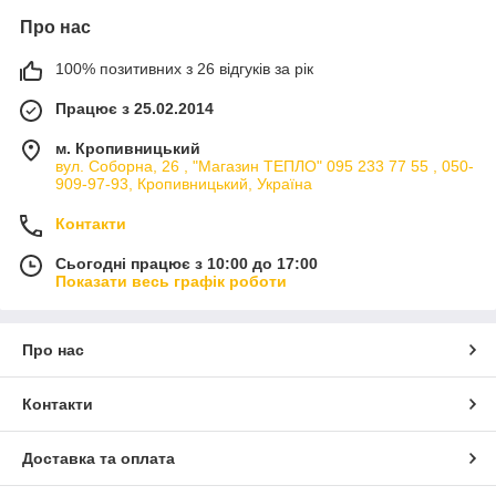
підключенням через терморегулятор, який регулює
Про нас
температуру приміщення і, при досягненні заданої
температури, відключає панель обігріву від електромережі.
100% позитивних з 26 відгуків за рік
Таким чином, виключається перевитрата електроенергії.
(Користувачі самостійно виставляють, при якій температурі
Працює з 25.02.2014
приміщення, терморегулятор відключить панель).
м. Кропивницький
вул. Соборна, 26 , "Магазин ТЕПЛО" 095 233 77 55 , 050-
909-97-93, Кропивницький, Україна
Контакти
Сьогодні працює з 10:00 до 17:00
Показати весь графік роботи
Про нас
Контакти
Доставка та оплата