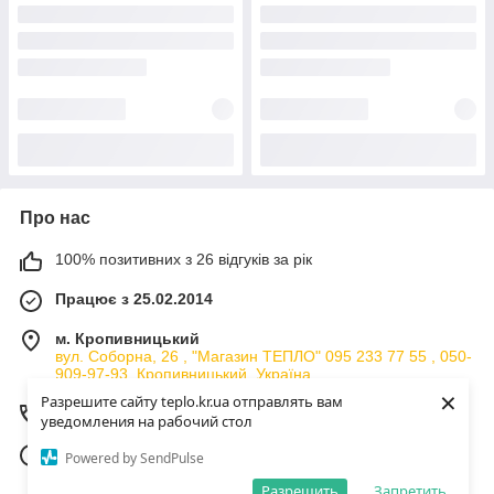
Про нас
100% позитивних з 26 відгуків за рік
Працює з 25.02.2014
м. Кропивницький
вул. Соборна, 26 , "Магазин ТЕПЛО" 095 233 77 55 , 050-
909-97-93, Кропивницький, Україна
×
Разрешите сайту teplo.kr.ua отправлять вам
Контакти
уведомления на рабочий стол
Сьогодні працює з 10:00 до 17:00
Powered by SendPulse
Показати весь графік роботи
Разрешить
Запретить