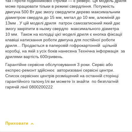
так і проти годинникової стрілки — є реверс. Ця модель дриля
може працювати тільки в режимі свердління. Потужність
двигуна 500 Вт дає змогу свердлити дерево максимальним
діаметром свердла до 15 мм, метал до 10 мм, алюміній до
13мм . У цій моделі дриля патрон самозатискний який дає
змогу закріпити в ньому свердло максимального діаметра
10 мм. Також на колодці цієї моделі дриля є кнопка фіксації
клавіші натискання роботи двигуна для постійної роботи
дриля... Продається в паперовій гофрокартонній щільній
коробці, на якій з усіх боків нанесена Технічна інформація за
дрилями вартість 600гривень.
Гарантійне сервісне обслуговування 3 роки. Сервіс або
експрес-ремонт здійснює авторизовані сервісні центри.
Список сервісних центрів розміщений на останній сторінці
гарантійного талону.Ілі ви можете їх знайти по безплатній
гарячій лінії 0800200222
Приховати