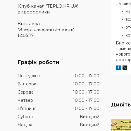
нагрів
Ютуб канал "TEPLO.KR.UA"
мі
видеоролики
во
Выставка
от
"Энергоэффективность"
12.05.17
ко
Био-ко
помеще
нового
с кото
Графік роботи
Понеділок
10:00
17:00
Вівторок
10:00
17:00
Середа
10:00
17:00
Четвер
10:00
17:00
Пʼятниця
10:00
17:00
Субота
Вихідний
Неділя
Вихідний