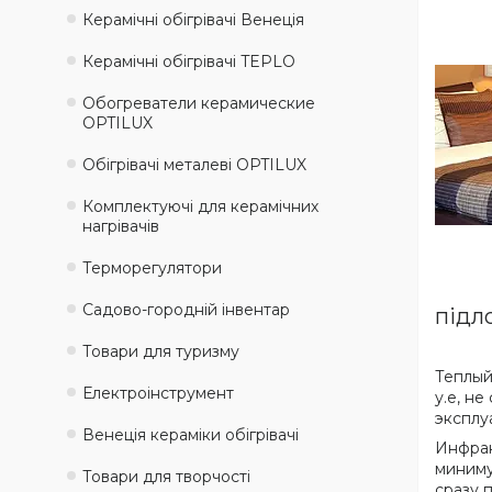
Керамічні обігрівачі Венеція
Керамічні обігрівачі TEPLO
Обогреватели керамические
OPTILUX
Обігрівачі металеві OPTILUX
Комплектуючі для керамічних
нагрівачів
Терморегулятори
Садово-городній інвентар
підл
Товари для туризму
Теплый
Електроінструмент
у.е, н
эксплу
Венеція кераміки обігрівачі
Инфрак
миниму
Товари для творчості
сразу 