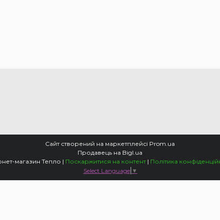
Сайт створений на маркетплейсі
Prom.ua
Продавець на Bigl.ua
Інтернет-магазин Тепло |
Поскаржитися на контент
|
Політика конфіденцій
Select Language
▼