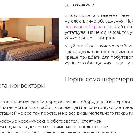
11 січня 2021
З кожним роком газове опаленн
на електричне обладнання. На
керамічні обігрівачі
, теплий пол
устаткування не однакові, тому
конкретніше — витрати.
У цій статті розглянемо особли
також докладно поговоримо про
краще придбати для побутового
купівлею обладнання — далі у ст
Порівняємо інфрачервон
ога, конвектори
 пол является самым дорогостоящим оборудованием среди пе
е считая монтажных работ, а также цен на сопутствующие това
атацией не все так просто, и не все виды напольного покры
расные керамические обогреватели стоят как
м в два раза дешевле, но ими можно пользоваться
после покупки. Они плавно нагревают температуру до