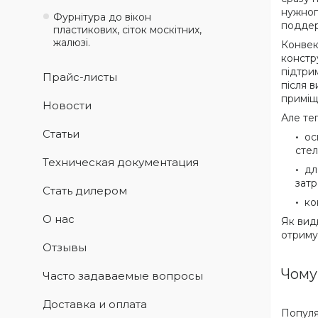
нужног
Фурнітура до вікон
поддер
пластикових, сіток москітних,
жалюзі.
Конвек
констр
підтрим
Прайс-листы
після 
приміщ
Новости
Але те
Статьи
ос
стел
Техническая документация
дл
затр
Стать дилером
ко
О нас
Як вид
отримую
Отзывы
Чому
Часто задаваемые вопросы
Доставка и оплата
Популя