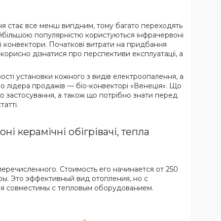
я стає все менш вигідним, тому багато переходять
йбільшою популярністю користуються інфрачервоні
 і конвектори. Початкові витрати на придбання
 корисно дізнатися про перспективи експлуатації, а
вості установки кожного з видів електроопалення, а
 лідера продажів — біо-конвекторі «Венеція». Що
 застосування, а також що потрібно знати перед
атті.
і керамічні обігрівачі, тепла
речисленного. Стоимость его начинается от 250
ры. Это эффективный вид отопления, но с
тия совместимы с тепловым оборудованием.