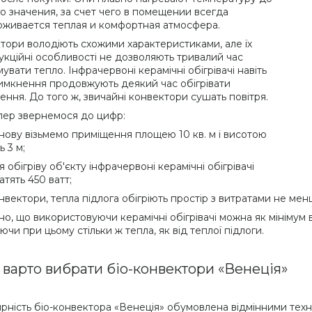
о значения, за счет чего в помещении всегда
живается теплая и комфортная атмосфера.
тори володіють схожими характеристиками, але їх
укційні особливості не дозволяють тривалий час
увати тепло. Інфрачервоні керамічні обігрівачі навіть
вимкнення продовжують деякий час обігрівати
ення. До того ж, звичайні конвектори сушать повітря.
пер звернемося до цифр:
нову візьмемо приміщення площею 10 кв. м і висотою
ь 3 м;
я обігріву об'єкту інфрачервоні керамічні обігрівачі
атять 450 ватт;
нвектори, тепла підлога обігріють простір з витратами не мен
но, що використовуючи керамічні обігрівачі можна як мінімум
чи при цьому стільки ж тепла, як від теплої підлоги.
 варто вибрати біо-конвектори «Венеція»
рність біо-конвектора «Венеція» обумовлена відмінними техн