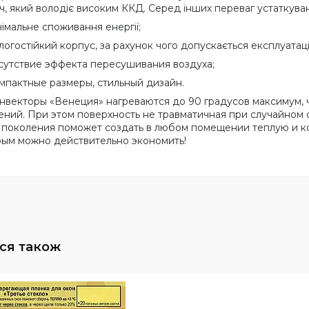
ач, який володіє високим ККД. Серед інших переваг устаткува
німальне споживання енергії;
логостійкий корпус, за рахунок чого допускається експлуатац
сутствие эффекта пересушивания воздуха;
мпактные размеры, стильный дизайн.
нвекторы «Венеция» нагреваются до 90 градусов максимум, 
ний. При этом поверхность не травматичная при случайном 
 поколения поможет создать в любом помещении теплую и 
рым можно действительно экономить!