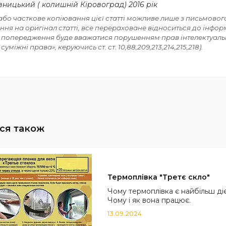
ницький ( колишній Кіровоград) 2016 рік
або часткове копіювання цієї статті можливе лише з письмово
ння на оригінал статті, все перераховане відноситься до інф
 попередження буде вважатися порушенням прав інтелектуально
 суміжні права», керуючись ст. ст. 10,88,209,213,214,215,218).
Термоплівка "Третє скло"
Чому термоплівка є найбільш ді
Чому і як вона працює.
13.09.2024