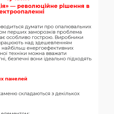
ція» — революційне рішення в
ектроопаленні
доводиться думати про опалювальних
дом перших заморозків проблема
тає особливо гострою. Виробники
працюють над здешевленням
ю найбільш енергоефективних
ної техніки можна вважати
тні, безпечні вони ідеально підходять
их панелей
каменю складаються з декількох
 елементом;