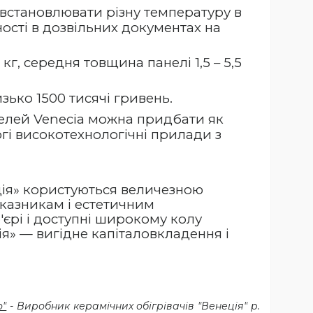
встановлювати різну температуру в
ості в дозвільних документах на
г, середня товщина панелі 1,5 – 5,5
зько 1500 тисячі гривень.
елей Venecia можна придбати як
огі високотехнологічні прилади з
ція» користуються величезною
казникам і естетичним
'єрі і доступні широкому колу
ія» — вигідне капіталовкладення і
о"
- Виробник керамічних обігрівачів "Венеція" р.