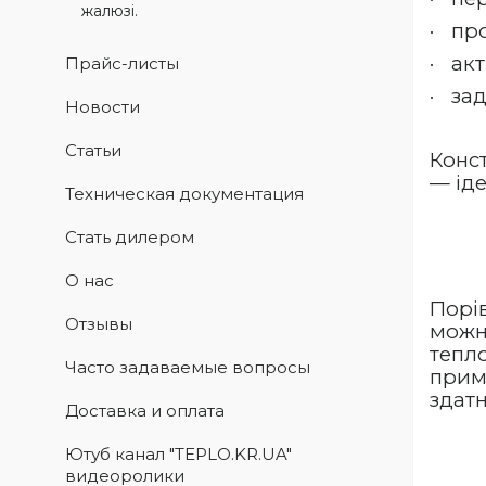
жалюзі.
·
про
·
акт
Прайс-листы
·
за
Новости
Статьи
Конст
— ід
Техническая документация
Стать дилером
О нас
Порі
Отзывы
можн
тепло
Часто задаваемые вопросы
прим
здатн
Доставка и оплата
Ютуб канал "TEPLO.KR.UA"
видеоролики