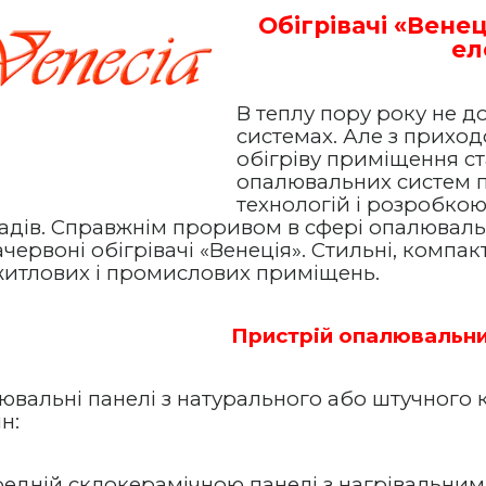
Обігрівачі «Вене
ел
В теплу пору року не 
системах. Але з прихо
обігріву приміщення с
опалювальних систем 
технологій і розробко
адів. Справжнім проривом в сфері опалюваль
червоні обігрівачі «Венеція». Стильні, компак
житлових і промислових приміщень.
Пристрій опалювальн
ювальні панелі з натурального або штучного 
н:
едній склокерамічною панелі з нагрівальним