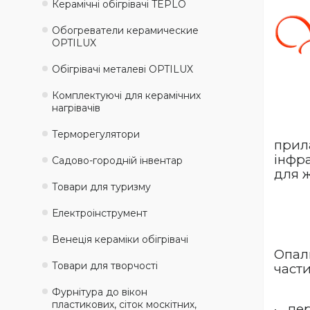
Керамічні обігрівачі TEPLO
Обогреватели керамические
OPTILUX
Обігрівачі металеві OPTILUX
Комплектуючі для керамічних
нагрівачів
Терморегулятори
прил
інфра
Садово-городній інвентар
для 
Товари для туризму
Електроінструмент
Венеція кераміки обігрівачі
Опал
Товари для творчості
части
Фурнітура до вікон
пластикових, сіток москітних,
·
пер