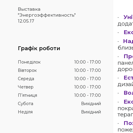
Выставка
"Энергоэффективность"
·
Ун
12.05.17
дода
·
Ек
·
Над
близ
Графік роботи
·
Пр
Понеділок
10:00
17:00
панел
доро
Вівторок
10:00
17:00
·
Ес
Середа
10:00
17:00
дизай
Четвер
10:00
17:00
·
Во
Пʼятниця
10:00
17:00
·
Еко
Субота
Вихідний
покр
Неділя
Вихідний
тера
·
По
поже