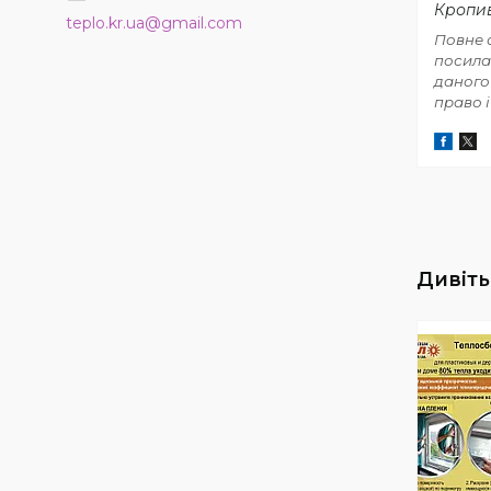
Кропив
teplo.kr.ua@gmail.com
Повне 
посила
даного
право і