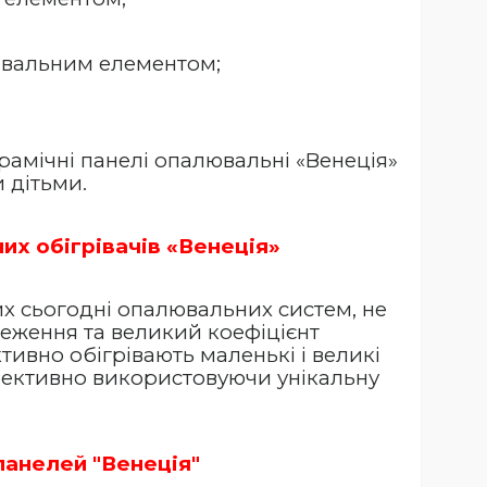
рівальним елементом;
рамічні панелі опалювальні «Венеція»
 дітьми.
х обігрівачів «Венеція»
их сьогодні опалювальних систем, не
еження та великий коефіцієнт
тивно обігрівають маленькі і великі
фективно використовуючи унікальну
анелей "Венеція"