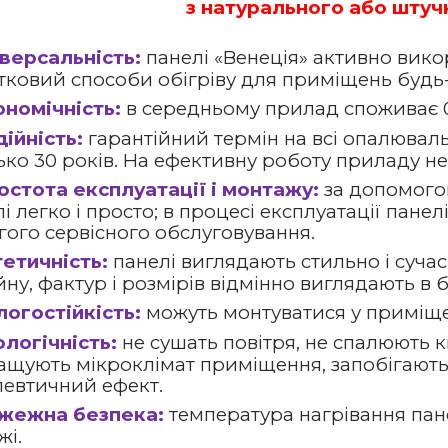
з натурального або штуч
іверсальність:
панелі «Венеція» активно вико
тковий способи обігріву для приміщень будь-
ономічність:
в середньому прилад споживає 0,3
ійність:
гарантійний термін на всі опалювальн
ько 30 років. На ефективну роботу приладу н
остота експлуатації і монтажу:
за допомогою
і легко і просто; в процесі експлуатації панел
гого сервісного обслуговування.
тетичність:
панелі виглядають стильно і
сучас
ну, фактур і розмірів відмінно виглядають в
логостійкість:
можуть монтуватися у приміще
логічність:
не сушать повітря, не спалюють к
ащують мікроклімат приміщення, запобігають 
певтичний ефект.
жежна безпека:
температура нагрівання па
жі.