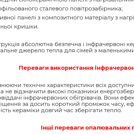
фільованого сталевого повітрозабірника;
ивної панелі з композитного матеріалу з наг
дньої кришки.
рукція абсолютна безпечна і інфрачервоні ке
еальне джерело тепла для сімей з маленькими
Переваги використання інфрачервони
внюючи технічні характеристики всіх доступн
а не відзначити високі показники енергозбер
віддачі інфрачервоних обігрівачів. Вони ефек
іщення за досить короткий проміжок часу, е
ість кераміки довгий час зберігати тепло.
Інші
переваги опалювальних п