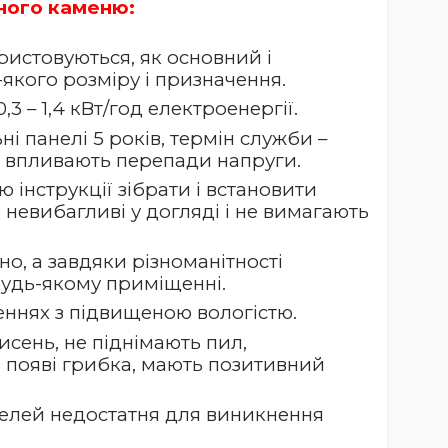
ного каменю:
ристовуються, як основний і
якого розміру і призначення.
 – 1,4 кВт/год електроенергії.
і панелі 5 років, термін служби –
е впливають перепади напруги.
 інструкції зібрати і встановити
і невибагливі у догляді і не вимагають
но, а завдяки різноманітності
 будь-якому приміщенні.
ннях з підвищеною вологістю.
исень, не піднімають пил,
появі грибка,
мають позитивний
нелей недостатня для виникнення