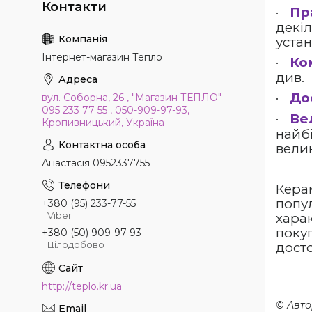
·
Пр
декі
уста
Інтернет-магазин Тепло
·
Ко
див.
·
До
вул. Соборна, 26 , "Магазин ТЕПЛО"
095 233 77 55 , 050-909-97-93,
·
Ве
Кропивницький, Україна
найбі
вели
Анастасія 0952337755
Кера
попу
+380 (95) 233-77-55
Viber
харак
покуп
+380 (50) 909-97-93
Цілодобово
дост
http://teplo.kr.ua
© Автор