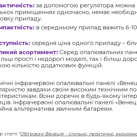
актичність:
за допомогою регулятора можна 
лькох приміщеннях одночасно, немає необхідн
новку приладу.
мпактність:
в середньому прилад важить 6-10 к
ступність:
середня ціна одного приладу – бли
ликий асортимент:
Серед опалювальних пан
льш прості і недорогі моделі, так і більш дор
кою кількістю додаткових функцій.
мічні інфрачервоні опалювальні панелі «Вене
лярністю завдяки своїм високим технічним по
теристикам. Вони доречні в будь-якому інтер
ців. Інфрачервоні опалювальні панелі «Венец
ойна альтернатива звичним батареям.
 статті "
Обігрівачі Венеція - стильно, практично, економн