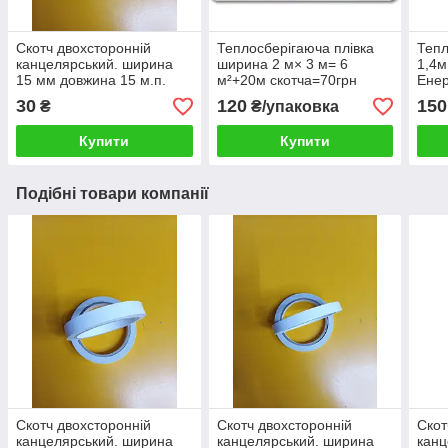
Скотч двохсторонній
Теплосберігаюча плівка
Тепл
канцелярський. ширина
ширина 2 м× 3 м= 6
1,4
15 мм довжина 15 м.п.
м²+20м скотча=70грн
Енер
трет
30
120
150
₴
₴/упаковка
проз
Терм
Купити
Купити
!
Подібні товари компанії
Скотч двохсторонній
Скотч двохсторонній
Скот
канцелярський. ширина
канцелярський. ширина
канц