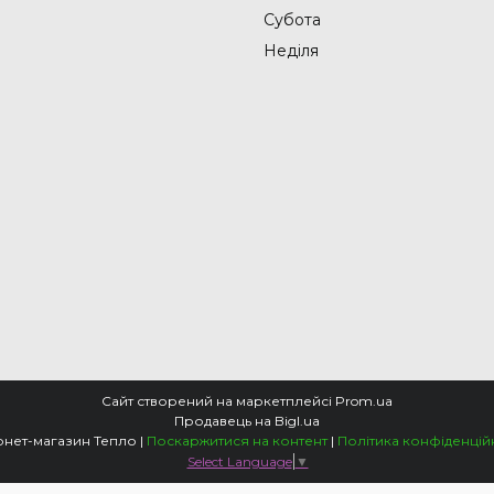
Субота
Неділя
Сайт створений на маркетплейсі
Prom.ua
Продавець на Bigl.ua
Інтернет-магазин Тепло |
Поскаржитися на контент
|
Політика конфіденцій
Select Language
▼