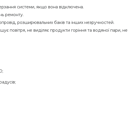
ерзання системи, якщо вона відключена.
ь ремонту.
бопровід, розширювальних баків та інших незручностей.
шує повітря, не виділяє продукти горіння та водяної пари, не 
0;
радусів;