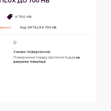
TILUX ДО 700 НВ
К 700 НВ
явності
Код:
OPTILUX К 700 НВ
повернення товару протягом 14 днів
за
рахунок покупця