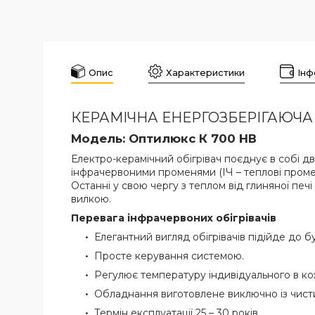
Опис
Характеристики
Інф
КЕРАМІЧНА ЕНЕРГОЗБЕРІГАЮЧА
Модель: Оптилюкс К 700 НВ
Електро-керамічний обігрівач поєднує в собі дв
інфрачервоними променями (ІЧ – теплові промен
Останні у свою чергу з теплом від глиняної печ
вилкою.
Перевага інфрачервоних обігрівачів
Елегантний вигляд обігрівачів підійде до бу
Просте керування системою.
Регулює температуру індивідуального в ко
Обладнання виготовлене виключно із чисти
Термін експлуатації 25 – 30 років