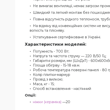
Не вимагає вентиляції, немає загрози пром
Швидкий та легкий монтаж без пошкоджен
Повна відсутність рідкого теплоносія, тру
На відміну від конвекційних систем не вису
вогкість та плісняву.
Устаткування сертифіковане в Україні.
Характеристики моделей:
Потужність - 700 Вт;
Напруга та частота струму ― 220 В/50 Гц;
Габаритні розміри, мм (ШхДхТ) - 600х600х5
Площа обігріву - 15-18 кв.м.
Робоча температура поверхні панелі - 80 г
Колір плитки-мармур
Провід з вилкою;
Маса, кг - 15;
Спосіб встановлення - настінний
Опції:
ніжки (кераміка)
―20