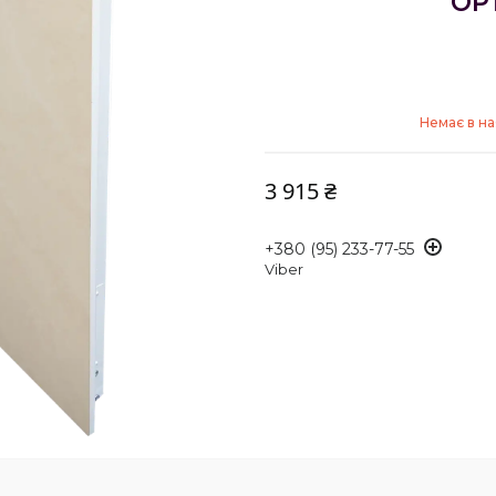
OP
Немає в на
3 915 ₴
+380 (95) 233-77-55
Viber