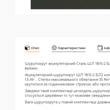
Опис
Характеристики
Інф
Шурупокрут акумуляторний Сталь ШЛ 1815-2 БЛ2
валізки.
Акумуляторний-шурупокрут ШЛ 1815-2 БЛ2 компл
1.5 Ah . Степіні максимального обертання 35 N
крутитися за годинниковою стрілкою або проти
Завдяки такій комплектації ця модель шурупок
стосується деревини то тут можливе свердлінн
Вага шурупокрута у повній комплектації дорівню