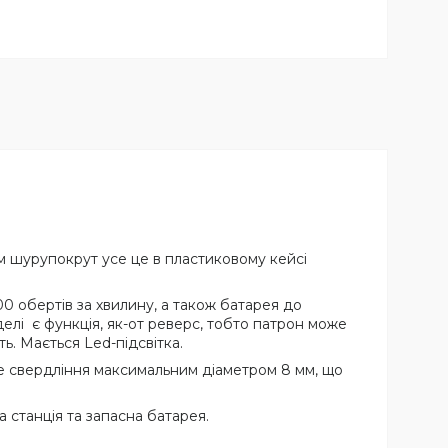
м шурупокрут усе це в пластиковому кейсі
 обертів за хвилину, а також батарея до
елі є функція, як-от реверс, тобто патрон може
ть. Мається Led-підсвітка.
ве свердління максимальним діаметром 8 мм, що
а станція та запасна батарея.