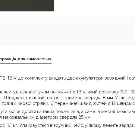
ормація для замовлення
 18 V до комплекту входять два акумулятори зарядний і са
ектується двигуном потужністю 18 V, який розвиває 350-1300
m. Швидкозатискний патрон приймає свердла 8 мм. У цієї мод
 годинникової стрілки. Є перемикач швидкостей є 12 швидкіс
рута може досягати таких показників, а саме в металі можли
я максимальним діаметром свердла 25 мм.
є 1.1 кг. Упаковується в зручний кейс, у якому лежить зарядн