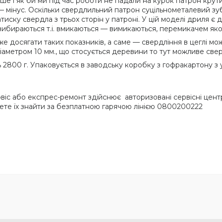
ше і як би ми під час роботи не падали на курок патрон крут
— мінус. Оскільки свердлильний патрон суцільнометалевий зу
тиску свердла з трьох сторін у патроні. У цій моделі дриля
бираються т.і. вмикаються — вимикаються, перемикачем яког
же досягати таких показників, а саме — свердління в цеглі м
іаметром 10 мм., що стосується деревини то тут можливе све
ь 2800 г. Упаковується в заводську коробку з гофракартону з у
рвіс або експрес-ремонт здійснює авторизовані сервісні цент
ожете їх знайти за безплатною гарячою лінією 0800200222