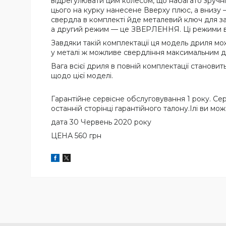
відрегулювати цим колесом, що набагато зручні
цього на курку нанесене Вверху плюс, а внизу 
свердла в комплекті йде металевий ключ для за
а другий режим — це ЗВЕРЛЕННЯ. Ці режими ви
Завдяки такій комплектації ця модель дриля мо
у металі ж можливе свердління максимальним д
Вага всієї дриля в повній комплектації становит
щодо цієї моделі.
Гарантійне сервісне обслуговування 1 року. Се
останній сторінці гарантійного талону.Ілі ви м
дата 30 Червень 2020 року
ЦЕНА 560 грн