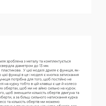
иля зроблена з металу та комплектується
свердла діаметром до 13 мм.
пластикова . У цієї моделі дриля є функція, як-
ієї функції в це і моделі є кнопка затискання
ункція потрібна для того, щоб постійно не
і на курку тобто в цій клавіші є ще й колесо
их обертах, щоб ми не аймо сильно на курок.
го, щоб зменшити кількість обертів двигуна та
оберти, а за більш сильного натискання курка
со та кількість обертів ми можемо