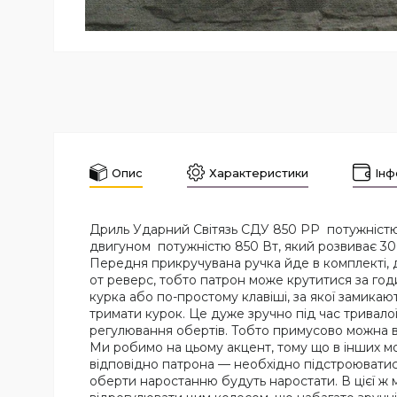
Опис
Характеристики
Інф
Дриль Ударний Світязь СДУ 850 РР потужністю 
двигуном потужністю 850 Вт, який розвиває 30
Передня прикручувана ручка йде в комплекті, до 
от реверс, тобто патрон може крутитися за годи
курка або по-простому клавіші, за якої замикаю
тримати курок. Це дуже зручно під час тривалої
регулювання обертів. Тобто примусово можна ві
Ми робимо на цьому акцент, тому що в інших мо
відповідно патрона — необхідно підстроюватися 
оберти наростанню будуть наростати. В цієї ж 