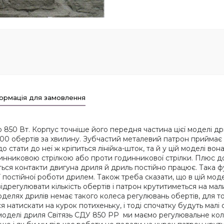
ормація для замовлення
850 Вт. Корпус точніше його передня частина цієї моделі др
00 обертів за хвилину. Зубчастий металевий патрон приймає 
стати до неї ж кріпиться лінійка-шток, та й у цій моделі вона 
нниковою стрілкою або проти годинникової стрілки. Плюс до ц
ться контакти двигуна дриля й дриль постійно працює. Така ф
 постійної роботи дрилем. Також треба сказати, що в цій модел
дрегулювати кількість обертів і патрон крутитиметься на мал
делях дрилів немає такого колеса регулювань обертів, для то
натискати на курок потихеньку, і тоді спочатку будуть малі 
моделі дриля Світязь СДУ 850 РР ми маємо регулювальне коле