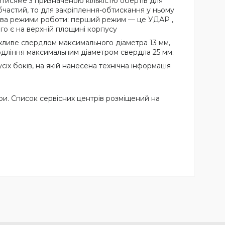
итисяме з призначеною кількістю обертів для
бчастий, то для закріплення-обтискання у ньому
 є два режими роботи: перший режим — це УДАР ,
о є на верхній площині корпусу
ожливе свердлом максимального діаметра 13 мм,
рдління максимальним діаметром свердла 25 мм.
сіх боків, на якій нанесена технічна інформація
ри. Список сервісних центрів розміщений на